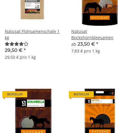
Natusat Flohsamenschale 1
Natusat
kg
Bockshornkleesamen
ab
23,50 €
*
29,50 €
*
7,83 € pro 1 kg
29,50 € pro 1 kg
BESTSELLER
BESTSELLER