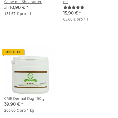
Salbe mit Sheabutter
ml
ab
10,90 €
*
15,90 €
*
181,67 € pro 1 l
63,60 € pro 1 l
BESTSELLER
CME Dermal Dog 150 g
39,90 €
*
266,00 € pro 1 kg