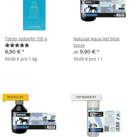
Tölzer Jodseife 100 g
Natusat Aqua Vet blue
Spray
8,90 €
*
ab
9,90 €
*
89,00 € pro 1 kg
39,60 € pro 1 l
BESTSELLER
TOP BEWERTET