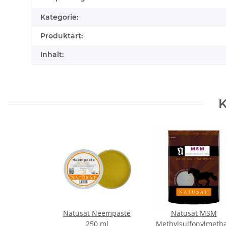
Kategorie:
Produktart:
Inhalt:
K
Natusat Neempaste
Natusat MSM
250 ml
Methylsulfonylmeth