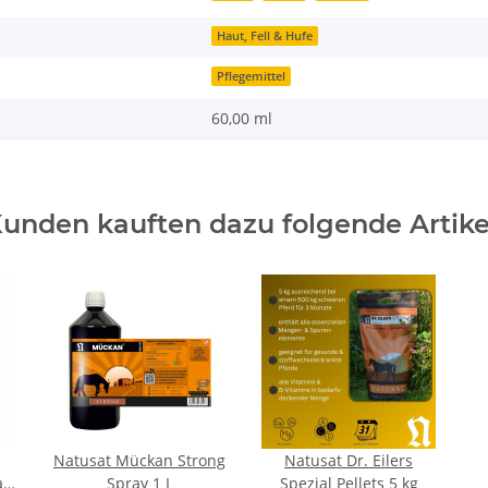
Haut, Fell & Hufe
Pflegemittel
60,00 ml
unden kauften dazu folgende Artike
Natusat Mückan Strong
Natusat Dr. Eilers
an
Spray 1 L
Spezial Pellets 5 kg