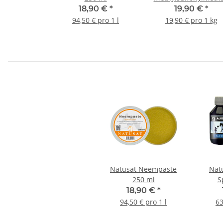
1 kg
18,90 €
*
19,90 €
*
94,50 € pro 1 l
19,90 € pro 1 kg
Natusat Neempaste
Nat
250 ml
S
18,90 €
*
94,50 € pro 1 l
63