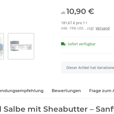
10,90 €
ab
181,67 € pro 1 l
inkl. 19% USt. , zzgl.
Versand
Sofort verfügbar
x
Dieser Artikel hat Variatio
ndungsempfehlung
Bewertungen
Frage zum A
albe mit Sheabutter – Sanft