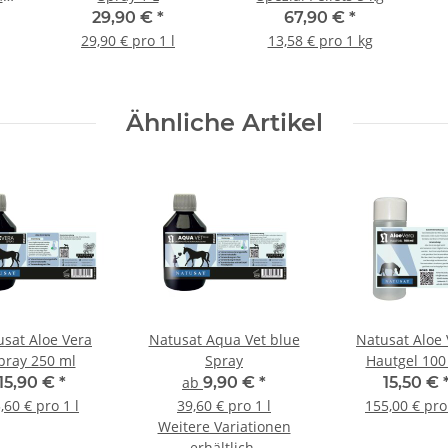
29,90 €
*
67,90 €
*
29,90 € pro 1 l
13,58 € pro 1 kg
Ähnliche Artikel
usat Aloe Vera
Natusat Aqua Vet blue
Natusat Aloe 
pray 250 ml
Spray
Hautgel 100
15,90 €
*
ab
9,90 €
*
15,50 €
,60 € pro 1 l
39,60 € pro 1 l
155,00 € pro 
Weitere Variationen
erhältlich.