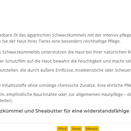
tbare Öl des ägyptischen Schwarzkümmels mit der intensiv pflege
Sie der Haut Ihres Tieres eine besonders reichhaltige Pflege.
s Schwarzkümmelöls unterstützen die Haut bei ihrer natürlichen 
fter Schutzfilm auf die Haut, bewahrt die Feuchtigkeit und macht s
autstellen, die durch äußere Einflüsse, Insektenstiche oder Scheue
Inhaltsstoffe ohne unnötige chemische Zusätze. Eine ehrliche Pflege
n, empfindliche Bauchnähte oder zur allgemeinen Hautpflege – die 
eiter).
rzkümmel und Sheabutter für eine widerstandsfähige 
Pferd
Hund
Mensch