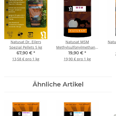
Natusat Dr. Eilers
Natusat MSM
Natu
Spezial Pellets 5 kg
Methylsulfonylmethan 1
kg
67,90 €
*
19,90 €
*
13,58 € pro 1 kg
19,90 € pro 1 kg
Ähnliche Artikel