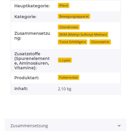
Produkteigenschaft
Wert
Hauptkategorie:
Pferd
Kategorie:
Bewegungsapparat
Chondroitin
Zusammensetzu
MSM (Methyl-Sulfonyl-Methan)
ng:
Yucca Schildigera
Glucosamin
Zusatzstoffe
(Spurenelement
L-Lysin
e, Aminosäuren,
Vitamine):
Produktart:
Futtermittel
Inhalt:
2,10 kg
Zusammensetzung