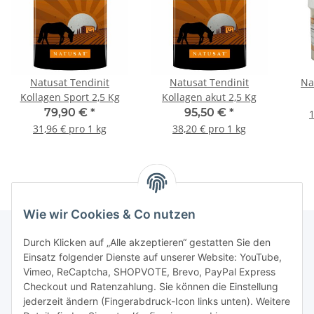
Natusat Tendinit
Natusat Tendinit
Na
Kollagen Sport 2,5 Kg
Kollagen akut 2,5 Kg
79,90 €
*
95,50 €
*
1
31,96 € pro 1 kg
38,20 € pro 1 kg
Wie wir Cookies & Co nutzen
Durch Klicken auf „Alle akzeptieren“ gestatten Sie den
Einsatz folgender Dienste auf unserer Website: YouTube,
Informationen
Vimeo, ReCaptcha, SHOPVOTE, Brevo, PayPal Express
Checkout und Ratenzahlung. Sie können die Einstellung
Gesetzliche Informationen
jederzeit ändern (Fingerabdruck-Icon links unten). Weitere