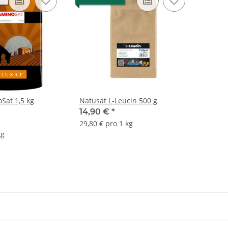
Sat 1,5 kg
Natusat L-Leucin 500 g
14,90 €
*
29,80 € pro 1 kg
kg