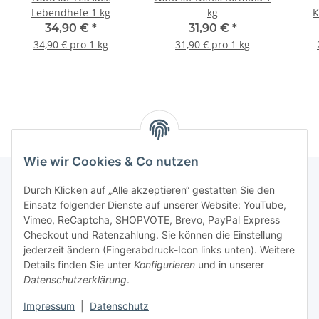
Lebendhefe 1 kg
kg
K
34,90 €
*
31,90 €
*
34,90 € pro 1 kg
31,90 € pro 1 kg
Wie wir Cookies & Co nutzen
Durch Klicken auf „Alle akzeptieren“ gestatten Sie den
Einsatz folgender Dienste auf unserer Website: YouTube,
Informationen
Vimeo, ReCaptcha, SHOPVOTE, Brevo, PayPal Express
Checkout und Ratenzahlung. Sie können die Einstellung
Gesetzliche Informationen
jederzeit ändern (Fingerabdruck-Icon links unten). Weitere
Details finden Sie unter
Konfigurieren
und in unserer
Datenschutzerklärung
.
Bestellvorgang
Impressum
|
Datenschutz