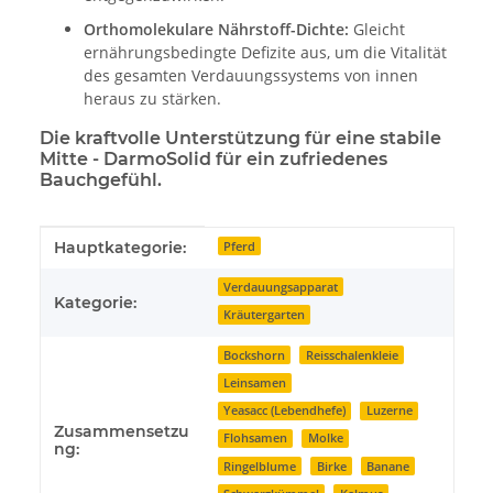
Orthomolekulare Nährstoff-Dichte:
Gleicht
ernährungsbedingte Defizite aus, um die Vitalität
des gesamten Verdauungssystems von innen
heraus zu stärken.
Die kraftvolle Unterstützung für eine stabile
Mitte - DarmoSolid für ein zufriedenes
Bauchgefühl.
Produkteigenschaft
Wert
Hauptkategorie:
Pferd
Verdauungsapparat
Kategorie:
Kräutergarten
Bockshorn
Reisschalenkleie
Leinsamen
Yeasacc (Lebendhefe)
Luzerne
Zusammensetzu
Flohsamen
Molke
ng:
Ringelblume
Birke
Banane