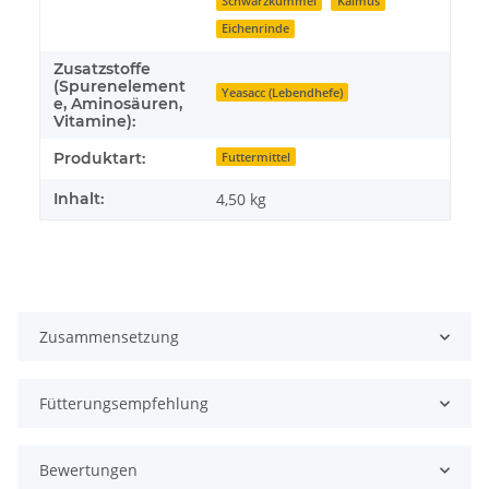
Schwarzkümmel
Kalmus
Eichenrinde
Zusatzstoffe
(Spurenelement
Yeasacc (Lebendhefe)
e, Aminosäuren,
Vitamine):
Produktart:
Futtermittel
Inhalt:
4,50 kg
Zusammensetzung
Fütterungsempfehlung
Bewertungen