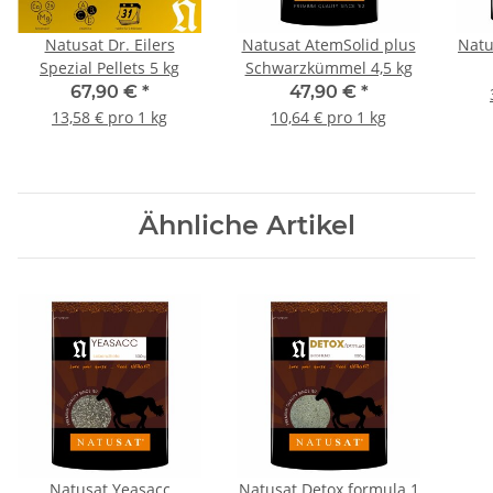
Natusat Dr. Eilers
Natusat AtemSolid plus
Natu
Spezial Pellets 5 kg
Schwarzkümmel 4,5 kg
67,90 €
*
47,90 €
*
13,58 € pro 1 kg
10,64 € pro 1 kg
Ähnliche Artikel
Natusat Yeasacc
Natusat Detox formula 1