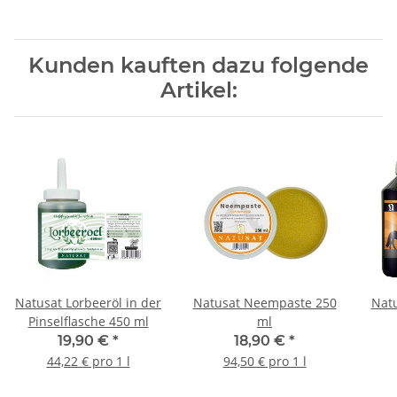
Kunden kauften dazu folgende
Artikel:
Natusat Lorbeeröl in der
Natusat Neempaste 250
Nat
Pinselflasche 450 ml
ml
19,90 €
*
18,90 €
*
44,22 € pro 1 l
94,50 € pro 1 l