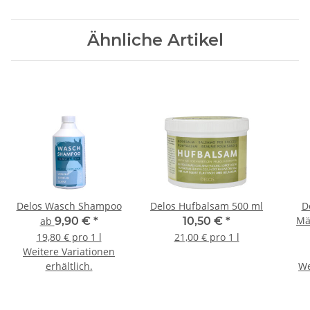
Ähnliche Artikel
Delos Wasch Shampoo
Delos Hufbalsam 500 ml
D
Mä
ab
9,90 €
*
10,50 €
*
19,80 € pro 1 l
21,00 € pro 1 l
Weitere Variationen
erhältlich.
We