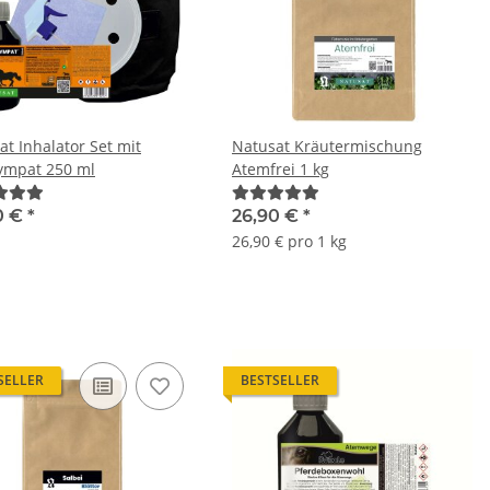
at Inhalator Set mit
Natusat Kräutermischung
sympat 250 ml
Atemfrei 1 kg
0 €
*
26,90 €
*
26,90 € pro 1 kg
SELLER
BESTSELLER