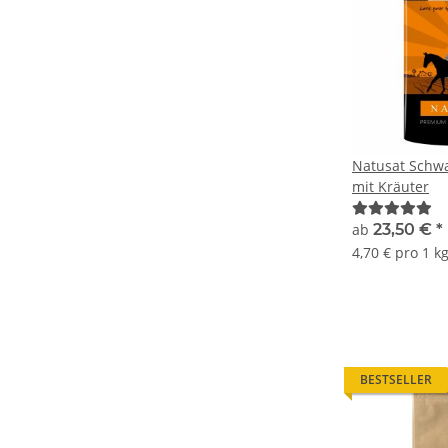
Natusat Schw
mit Kräuter
ab
23,50 €
*
4,70 € pro 1 k
BESTSELLER