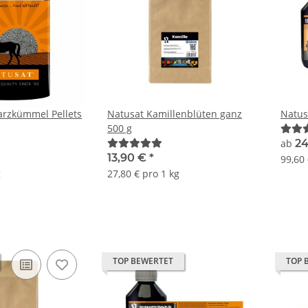
arzkümmel Pellets
Natusat Kamillenblüten ganz
Natus
500 g
ab
24
13,90 €
*
99,60 
g
27,80 € pro 1 kg
TOP BEWERTET
TOP 