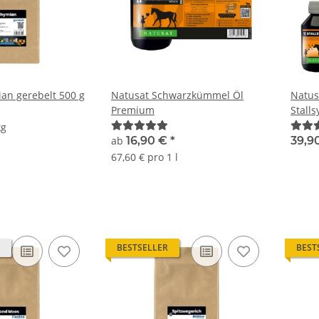
an gerebelt 500 g
Natusat Schwarzkümmel Öl
Natus
Premium
Stall
kg
ab
16,90 €
*
39,9
67,60 € pro 1 l
BESTSELLER
BEST