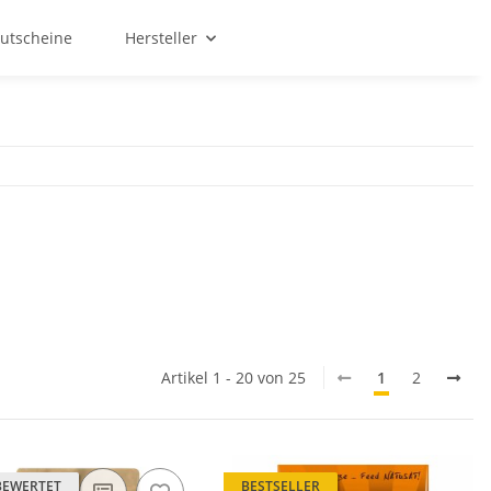
utscheine
Hersteller
Artikel 1 - 20 von 25
1
2
BEWERTET
BESTSELLER