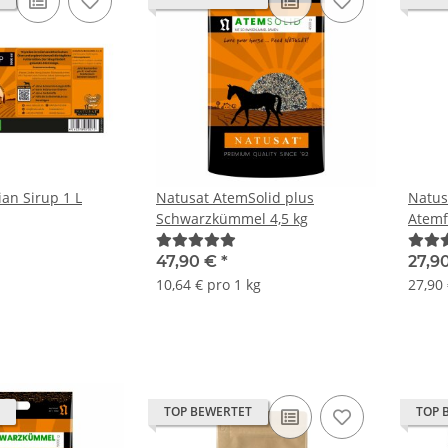
an Sirup 1 L
Natusat AtemSolid plus
Natus
Schwarzkümmel 4,5 kg
Atemf
47,90 €
*
27,9
10,64 € pro 1 kg
27,90 
TOP BEWERTET
TOP 