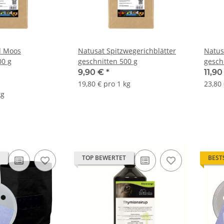
d Moos
Natusat Spitzwegerichblätter
Natus
00 g
geschnitten 500 g
gesch
9,90 €
*
11,9
19,80 € pro 1 kg
23,80 
kg
TOP BEWERTET
BEST