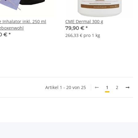
 Inhalator inkl. 250 ml
CME Dermal 300 g
eboxenwohl
79,90 €
*
0 €
*
266,33 € pro 1 kg
Artikel 1 - 20 von 25
1
2