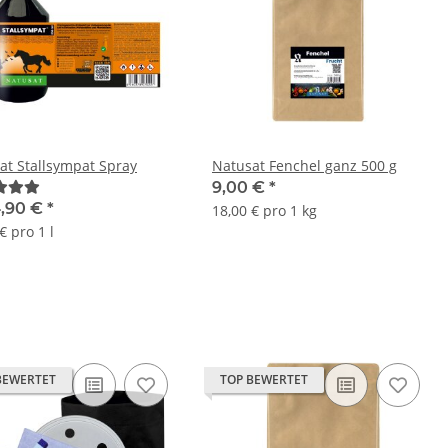
at Stallsympat Spray
Natusat Fenchel ganz 500 g
9,00 €
*
,90 €
*
18,00 € pro 1 kg
€ pro 1 l
BEWERTET
TOP BEWERTET