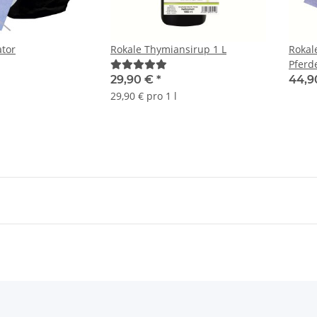
ator
Rokale Thymiansirup 1 L
Rokale
Pferd
29,90 €
*
44,9
29,90 € pro 1 l