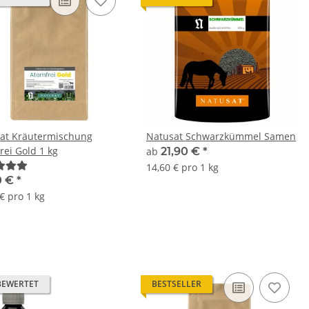
at Kräutermischung
Natusat Schwarzkümmel Samen
rei Gold 1 kg
ab
21,90 €
*
14,60 € pro 1 kg
0 €
*
€ pro 1 kg
BEWERTET
BESTSELLER