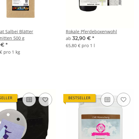
at Salbei Blätter
Rokale Pferdeboxenwohl
nitten 500 g
ab
32,90 €
*
0 €
*
65,80 € pro 1 l
€ pro 1 kg
SELLER
BESTSELLER